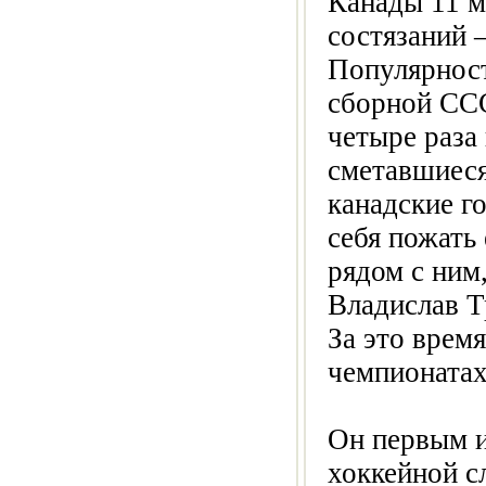
Канады 11 ма
состязаний 
Популярност
сборной ССС
четыре раза
сметавшиеся
канадские г
себя пожать
рядом с ним
Владислав Т
За это врем
чемпионатах
Он первым из
хоккейной с