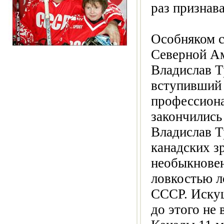
раз признав
Особняком с
Северной Ам
Владислав Т
вступивший 
профессиона
закончились
Владислав Т
канадских з
необыкновен
ловкостью л
СССР. Искуш
до этого не