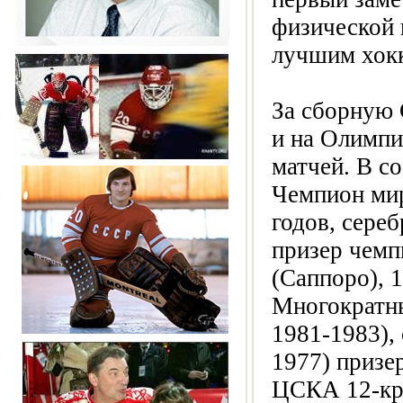
физической 
лучшим хокк
За сборную 
и на Олимпи
матчей. В с
Чемпион мир
годов, сере
призер чемп
(Саппоро), 1
Многократны
1981-1983),
1977) призе
ЦСКА 12-кра