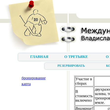
ГЛАВНАЯ
О ТРЕТЬЯКЕ
О
РЕЗЕРВИРОВАТЬ
К
бронирование
Участие в
сборах
карта
двухразо
В
залива, 
стоимость
трениров
включено
земле.
Внимание!
с